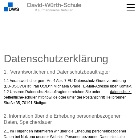
Datenschutzerklärung
1. Verantwortlicher und Datenschutzbeauftragter
1.1 Verantwortlicher gem. Art. 4 Abs. 7 EU-Datenschutz-Grundverordnung
(EU-DSGVO) ist Frau OStD'in Michaela Grade, E-Mail-Adresse über Kontakt.
1.2 Unseren Datenschutzbeauftragten erreichen Sie unter
d
t
nsch
tz-
ff
ntl
ch
-sch
l
n
rpf
bwl
d
oder unter der Postanschrift Heilbronner
Straße 35, 70191 Stuttgart .
2. Information über die Erhebung personenbezogener
Daten, Speicherdauer
2.1 Im Folgenden informieren wir über die Erhebung personenbezogener
Daten bei Nutzung unserer Website. Personenbezogene Daten sind alle