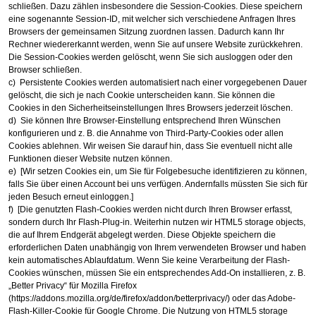
schließen. Dazu zählen insbesondere die Session-Cookies. Diese speichern
eine sogenannte Session-ID, mit welcher sich verschiedene Anfragen Ihres
Browsers der gemeinsamen Sitzung zuordnen lassen. Dadurch kann Ihr
Rechner wiedererkannt werden, wenn Sie auf unsere Website zurückkehren.
Die Session-Cookies werden gelöscht, wenn Sie sich ausloggen oder den
Browser schließen.
c) Persistente Cookies werden automatisiert nach einer vorgegebenen Dauer
gelöscht, die sich je nach Cookie unterscheiden kann. Sie können die
Cookies in den Sicherheitseinstellungen Ihres Browsers jederzeit löschen.
d) Sie können Ihre Browser-Einstellung entsprechend Ihren Wünschen
konfigurieren und z. B. die Annahme von Third-Party-Cookies oder allen
Cookies ablehnen. Wir weisen Sie darauf hin, dass Sie eventuell nicht alle
Funktionen dieser Website nutzen können.
e) [Wir setzen Cookies ein, um Sie für Folgebesuche identifizieren zu können,
falls Sie über einen Account bei uns verfügen. Andernfalls müssten Sie sich für
jeden Besuch erneut einloggen.]
f) [Die genutzten Flash-Cookies werden nicht durch Ihren Browser erfasst,
sondern durch Ihr Flash-Plug-in. Weiterhin nutzen wir HTML5 storage objects,
die auf Ihrem Endgerät abgelegt werden. Diese Objekte speichern die
erforderlichen Daten unabhängig von Ihrem verwendeten Browser und haben
kein automatisches Ablaufdatum. Wenn Sie keine Verarbeitung der Flash-
Cookies wünschen, müssen Sie ein entsprechendes Add-On installieren, z. B.
„Better Privacy“ für Mozilla Firefox
(https://addons.mozilla.org/de/firefox/addon/betterprivacy/) oder das Adobe-
Flash-Killer-Cookie für Google Chrome. Die Nutzung von HTML5 storage